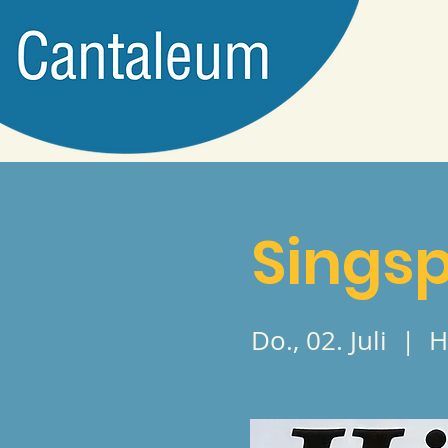
Singsp
Do., 02. Juli
  |  
H