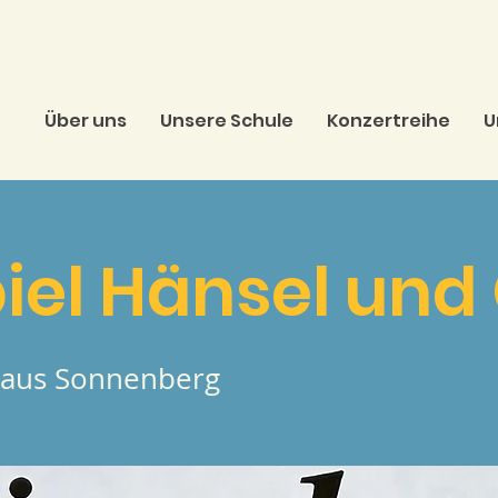
Über uns
Unsere Schule
Konzertreihe
U
iel Hänsel und 
aus Sonnenberg