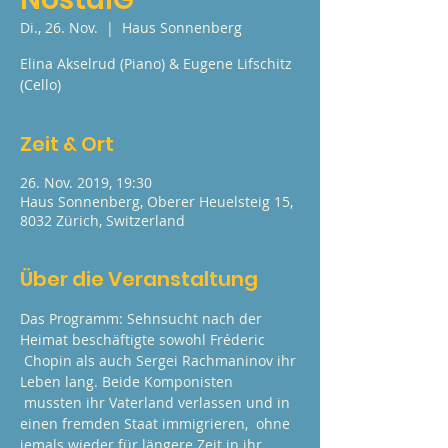
Di., 26. Nov.
  |  
Haus Sonnenberg
Elina Akselrud (Piano) & Eugene Lifschitz
(Cello)
Zeit & Ort
26. Nov. 2019, 19:30
Haus Sonnenberg, Oberer Heuelsteig 15,
8032 Zürich, Switzerland
Über die Veranstaltung
Das Programm: Sehnsucht nach der 
Heimat beschäftigte sowohl Fréderic 
 Chopin als auch Sergei Rachmaninov ihr 
Leben lang. Beide Komponisten 
 mussten ihr Vaterland verlassen und in 
einen fremden Staat immigrieren,  ohne 
jemals wieder für längere Zeit in ihr 