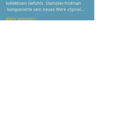
kollektiven Gefühls. Stanislav Fridman 
 komponierte sein neues Werk «Spiral…
Mehr anzeigen
Mehr erfahren
Startseite
Schule
Chöre
Team