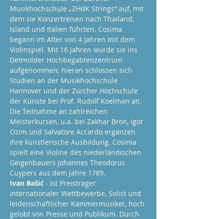
Musikhochschule „ZHdK Strings“ auf, mit 
dem sie Konzertreisen nach Thailand, 
Island und Italien führten. Cosima 
begann im Alter von 4 Jahren mit dem 
Violinspiel. Mit 16 Jahren wurde sie ins 
Detmolder Hochbegabtenzentrum 
aufgenommen; hieran schlossen sich 
Studien an der Musikhochschule 
Hannover und der Zürcher Hochschule 
der Künste bei Prof. Rudolf Koelman an. 
Die Teilnahme an zahlreichen 
Meisterkursen, u.a. bei Zakhar Bron, Igor 
Ozim und Salvatore Accardo ergänzen 
ihre künstlerische Ausbildung. Cosima 
spielt eine Violine des niederländischen 
Geigenbauers Johannes Theodorus 
Cuypers aus dem Jahre 1789.    
Ivan Bašić
 - Ist Preisträger 
internationaler Wettbewerbe, Solist und 
leidenschaftlicher Kammermusiker, hoch 
gelobt von Presse und Publikum. Durch 