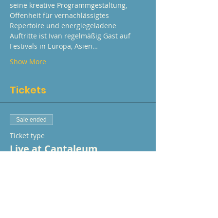
seine kreative Programmgestaltung, 
Offenheit für vernachlässigtes 
Repertoire und energiegeladene 
Auftritte ist Ivan regelmäßig Gast auf 
Festivals in Europa, Asien…
Show More
Tickets
Sale ended
Ticket type
Live at Cantaleum
Price
CHF 40.00