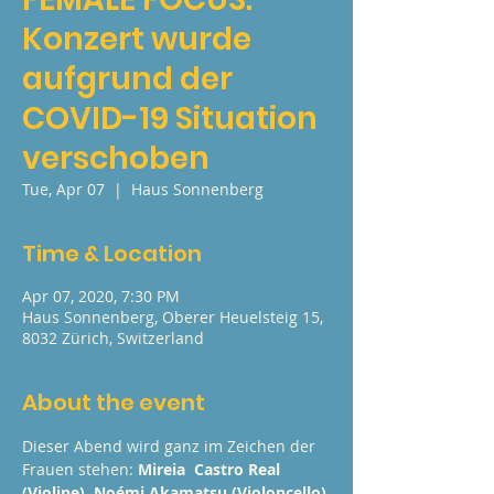
Konzert wurde
aufgrund der
COVID-19 Situation
verschoben
Tue, Apr 07
  |  
Haus Sonnenberg
Time & Location
Apr 07, 2020, 7:30 PM
Haus Sonnenberg, Oberer Heuelsteig 15,
8032 Zürich, Switzerland
About the event
Dieser Abend wird ganz im Zeichen der 
Frauen stehen: 
Mireia  Castro Real 
(Violine), Noémi Akamatsu (Violoncello) 