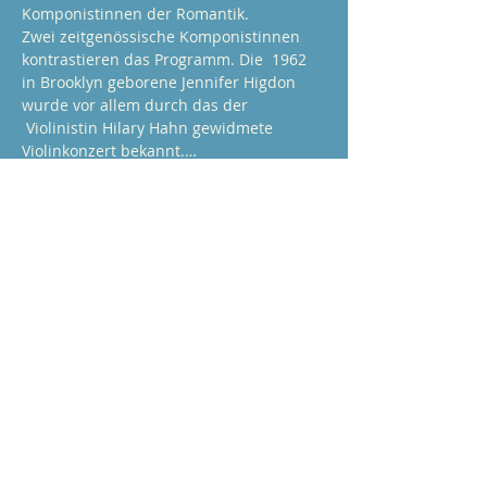
Komponistinnen der Romantik.
Zwei zeitgenössische Komponistinnen 
kontrastieren das Programm. Die  1962 
in Brooklyn geborene Jennifer Higdon 
wurde vor allem durch das der 
 Violinistin Hilary Hahn gewidmete 
Violinkonzert bekannt.…
Show More
Learn more about us
Homepage
Our school